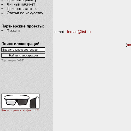
Личный кабинет
Прислать статью
Статьи по искусству
Партнёрские проекты:
Фрески
e-mail:
fernas@list.ru
Поиск иллюстраций:
(
во
Top галереи "АРТ"
Как создаётся эффект 3D?