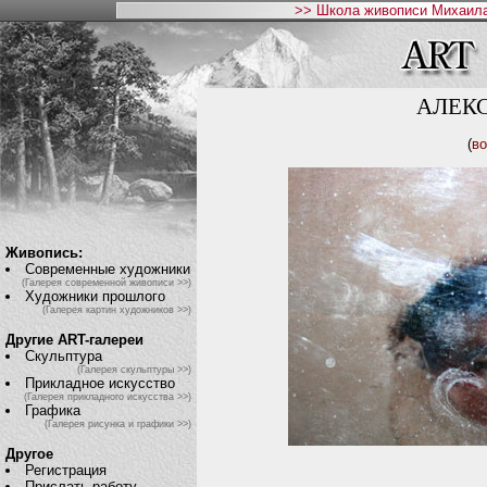
>> Школа живописи Михаила
АЛЕК
(
во
Живопись:
Современные художники
(Галерея современной живописи >>)
Художники прошлого
(Галерея картин художников >>)
Другие ART-галереи
Скульптура
(Галерея скульптуры >>)
Прикладное искусство
(Галерея прикладного искусства >>)
Графика
(Галерея рисунка и графики >>)
Другое
Регистрация
Прислать работу