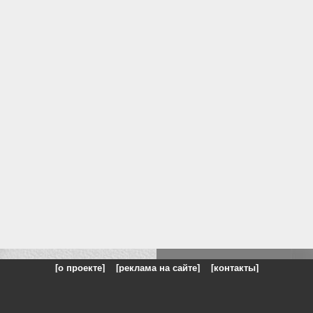
[о проекте]
[реклама на сайте]
[контакты]
: на сайте представлены галереи картин и фотографий художников и п
одели, реклама, панорамы, чёрно белое фото, море, фэнтази, натюрморт,