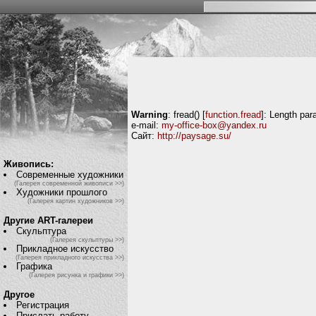
Warning
: fread() [
function.fread
]: Length par
e-mail:
my-office-box@yandex.ru
Сайт:
http://paysage.su/
Живопись:
Современные художники
(Галерея современной живописи >>)
Художники прошлого
(Галерея картин художников >>)
Другие ART-галереи
Скульптура
(Галерея скульптуры >>)
Прикладное искусство
(Галерея прикладного искусства >>)
Графика
(Галерея рисунка и графики >>)
Другое
Регистрация
Прислать работу