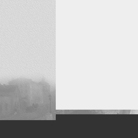
Искусство, живопись и фото
Жанры: Пейзаж, портрет, ню, природа, м