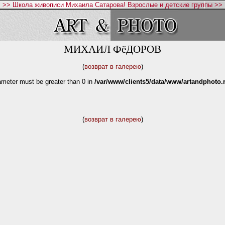
>> Школа живописи Михаила Сатарова! Взрослые и детские группы >>
МИХАИЛ ФёДОРОВ
(
возврат в галерею
)
ameter must be greater than 0 in
/var/www/clients5/data/www/artandphoto.r
(
возврат в галерею
)