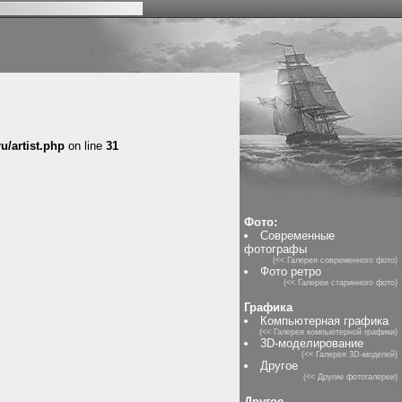
u/artist.php
on line
31
Фото:
Современные
фотографы
(<< Галерея современного фото)
Фото ретро
(<< Галереи старинного фото)
Графика
Компьютерная графика
(<< Галерея компьютерной графики)
3D-моделирование
(<< Галерея 3D-моделей)
Другое
(<< Другие фотогалереи)
Другое