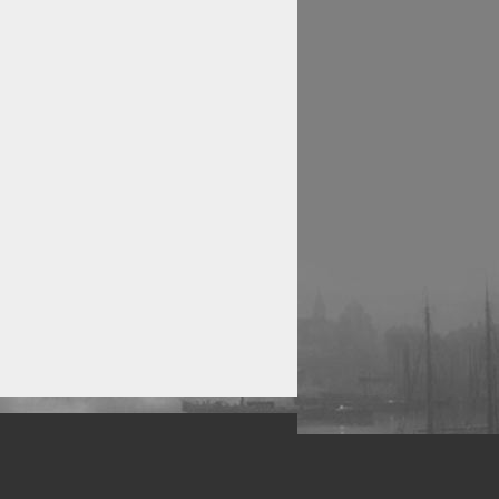
рофессиональных фотографов.
 макро, авто, гламур, фото свадеб и др.