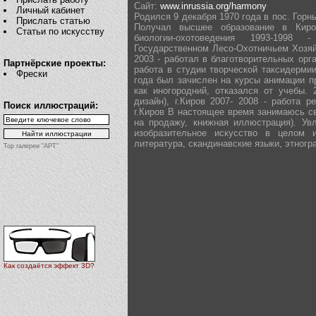
Сайт:
www.inrussia.org/harmony
Личный кабинет
Родился 9 декабря 1970 года в пос. Горны
Прислать статью
Получал высшее образование в Киров
Статьи по искусству
биологии-охотоведения 1993-1998
Государственном Лесо-Охотничьем Хозяй
2003 - работал в благотворительных орг
Партнёрские проекты:
работа в студии творческой таксидермии
Фрески
года был зачислен на курсы анимации п
как иногородний, отказался от учебы.
дизайн), г.Киров 2007- 2008 - работа 
Поиск иллюстраций:
г.Киров В настоящее время занимаюсь с
на продажу, книжная иллюстрация). Ув
изобразительное искусство в целом 
литература, скандинавские языки, этногр
Top галереи "АРТ"
Как создаётся эффект 3D?