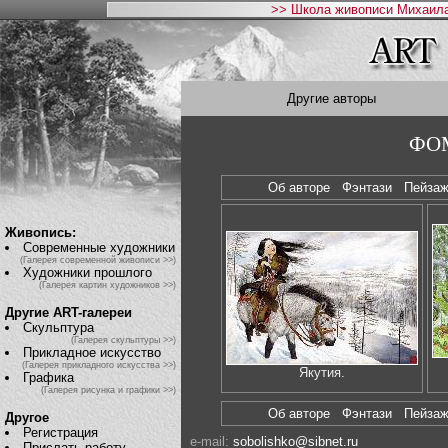
>> Школа живописи Михаила
Другие авторы
ФОМ
Об авторе
Фэнтази
Пейза
Живопись:
Современные художники
(Галерея современной живописи >>)
Художники прошлого
(Галерея картин художников >>)
Другие ART-галереи
Скульптура
(Галерея скульптуры >>)
Прикладное искусство
(Галерея прикладного искусства >>)
Якутия.
Графика
(Галерея рисунка и графики >>)
Об авторе
Фэнтази
Пейза
Другое
Регистрация
e-mail:
sobolishko@sibnet.ru
Прислать работу