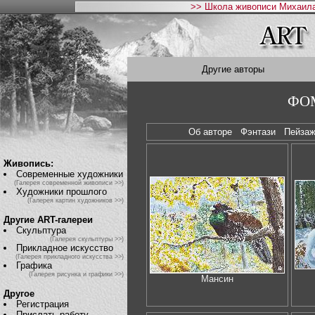
>> Школа живописи Михаила
Другие авторы
ФОМ
Об авторе
Фэнтази
Пейза
Живопись:
Современные художники
(Галерея современной живописи >>)
Художники прошлого
(Галерея картин художников >>)
Другие ART-галереи
Скульптура
(Галерея скульптуры >>)
Прикладное искусство
(Галерея прикладного искусства >>)
Графика
(Галерея рисунка и графики >>)
Мансин
Другое
Регистрация
Прислать работу