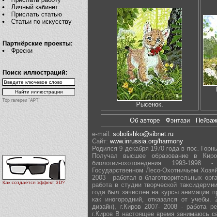
Личный кабинет
Прислать статью
Статьи по искусству
Партнёрские проекты:
Фрески
Поиск иллюстраций:
Top галереи "АРТ"
Рысенок.
Об авторе
Фэнтази
Пейза
e-mail:
sobolishko@sibnet.ru
Сайт:
www.inrussia.org/harmony
Родился 9 декабря 1970 года в пос. Горны
Получал высшее образование в Киров
биологии-охотоведения 1993-1998
Государственном Лесо-Охотничьем Хозяй
2003 - работал в благотворительных орг
Как создаётся эффект 3D?
работа в студии творческой таксидермии
года был зачислен на курсы анимации п
как иногородний, отказался от учебы.
дизайн), г.Киров 2007- 2008 - работа 
г.Киров В настоящее время занимаюсь с