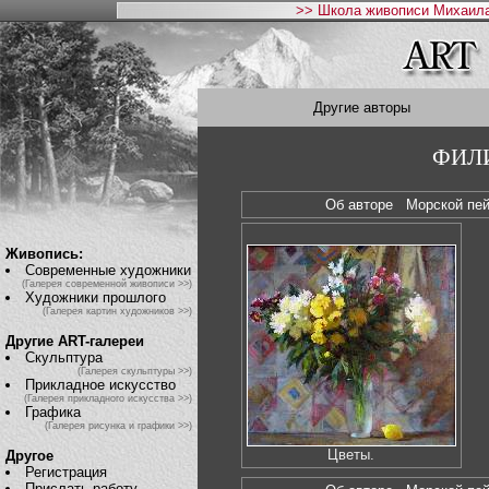
>> Школа живописи Михаила
Другие авторы
ФИЛИ
Об авторе
Морской п
Живопись:
Современные художники
(Галерея современной живописи >>)
Художники прошлого
(Галерея картин художников >>)
Другие ART-галереи
Скульптура
(Галерея скульптуры >>)
Прикладное искусство
(Галерея прикладного искусства >>)
Графика
(Галерея рисунка и графики >>)
Цветы.
Другое
Регистрация
Прислать работу