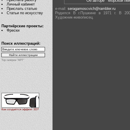
Об авторе
Морской п
Личный кабинет
Прислать статью
e-mail:
seragamoscvich@rambler.ru
Статьи по искусству
Родился В г.Пушкине в 1971 г. В 200
Художник-живописец.
Партнёрские проекты:
Фрески
Поиск иллюстраций:
Top галереи "АРТ"
Как создаётся эффект 3D?