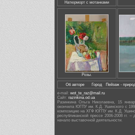
Натюрморт с мотанками
Розы.
Об авторе
Город
Пейзаж - прир
e-mail:
wot_te_raz@mail.ru
Сайт:
razinkina.od.ua
Разинкина Ольга Николаевна, 15 январ
окончила ЮГПУ им. К.Д. Ушинского с 1998
композицию на ХГФ ЮГПУ им. К.Д. Ушинско
республиканской прессе 2006-2008 гг. – 
начало выставочной деятельности.