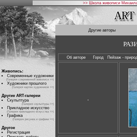
>> Школа живописи Михаила
Другие авторы
РАЗ
Об авторе
Город
Пейзаж - прир
Живопись:
Современные художники
(Галерея современной живописи >>)
Художники прошлого
(Галерея картин художников >>)
Другие ART-галереи
Скульптура
(Галерея скульптуры >>)
Прикладное искусство
(Галерея прикладного искусства >>)
Графика
(Галерея рисунка и графики >>)
Другое
Регистрация
Прислать работу