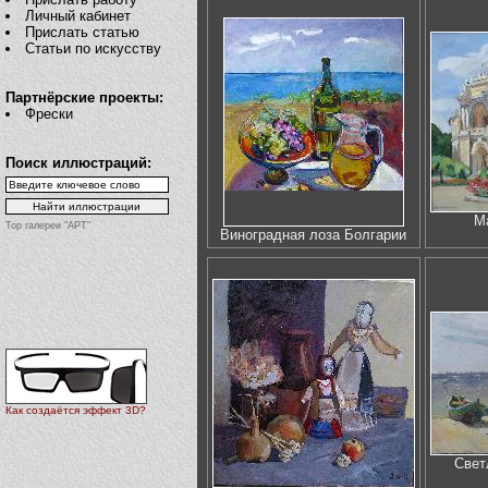
Личный кабинет
Прислать статью
Статьи по искусству
Партнёрские проекты:
Фрески
Поиск иллюстраций:
М
Top галереи "АРТ"
Виноградная лоза Болгарии
Как создаётся эффект 3D?
Свет