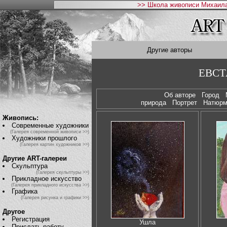
>> Школа живописи Михаила
Другие авторы
ЕВСТ
Об авторе
Город
природа
Портрет
Натюр
Живопись:
Современные художники
(Галерея современной живописи >>)
Художники прошлого
(Галерея картин художников >>)
Другие ART-галереи
Скульптура
(Галерея скульптуры >>)
Прикладное искусство
(Галерея прикладного искусства >>)
Графика
(Галерея рисунка и графики >>)
Другое
Регистрация
Ушла
Прислать работу