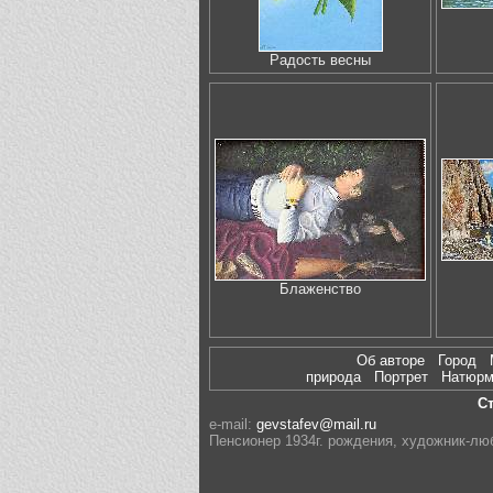
Радость весны
Блаженство
Об авторе
Город
природа
Портрет
Натюр
С
e-mail:
gevstafev@mail.ru
Пенсионер 1934г. рождения, художник-лю