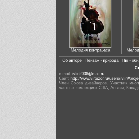
Мелодия контрабаса
Мелод
Об авторе
Пейзаж - природа
Ню - об
С
e-mail:
ivlin2008@mail.ru
Сайт:
http://www.virtuzor.ru/users/ivlin#proje
Член Союза дизайнеров. Участник мног
частных коллекциях США, Англии, Канады