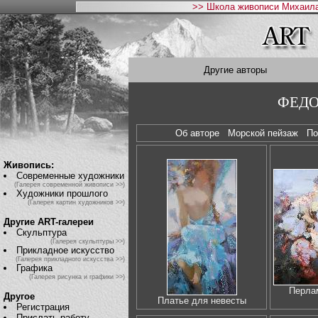
>> Школа живописи Михаила
Другие авторы
ФЕДО
Об авторе
Морской пейзаж
П
Живопись:
Современные художники
(Галерея современной живописи >>)
Художники прошлого
(Галерея картин художников >>)
Другие ART-галереи
Скульптура
(Галерея скульптуры >>)
Прикладное искусство
(Галерея прикладного искусства >>)
Графика
(Галерея рисунка и графики >>)
Перла
Другое
Платье для невесты
Регистрация
Прислать работу