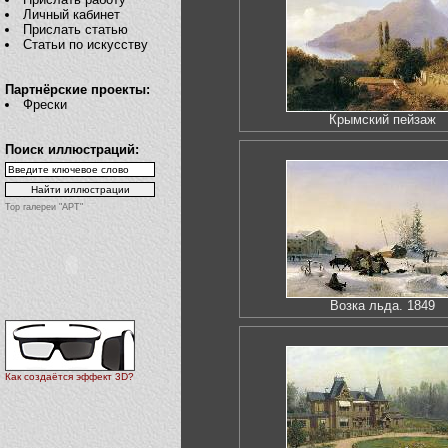
Личный кабинет
Прислать статью
Статьи по искусству
Партнёрские проекты:
Фрески
Крымский пейзаж
Поиск иллюстраций:
Top галереи "АРТ"
Возка льда. 1849
Как создаётся эффект 3D?