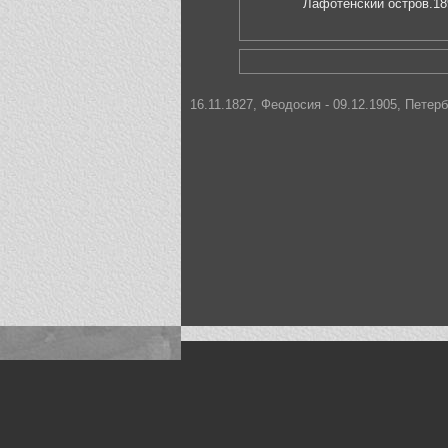
Лафотенский остров.18
16.11.1827, Феодосия - 09.12.1905, Петер
Искусство, живопись и фото
Жанры: Пейзаж, портрет, ню, природа, м