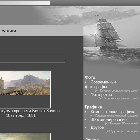
тематики
Фото:
Современные
фотографы
(<< Галерея современного фото)
Фото ретро
(<< Галереи старинного фото)
Графика
штурма крепости Баязет 8 июня
Компьютерная графика
1877 года. 1891
(<< Галерея компьютерной графики)
3D-моделирование
(<< Галерея 3D-моделей)
Другое
(<< Другие фотогалереи)
Другое