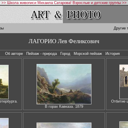
>> Школа живописи Михаила Сатарова! Взрослые и детские группы >>
ры
Другие 
ЛАГОРИО Лев Феликсович
Об авторе
Пейзаж - природа
Город
Морской пейзаж
История
етербурга.
Отбитие 
В горах Кавказа. 1879