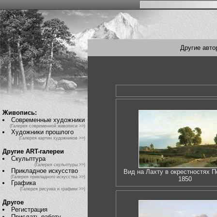
Другие авто
Живопись:
Современные художники
(Галерея современной живописи >>)
Художники прошлого
(Галерея картин художников >>)
Другие ART-галереи
Скульптура
(Галерея скульптуры >>)
Прикладное искусство
Вид на Лахту в окрестностях П
(Галерея прикладного искусства >>)
1850
Графика
(Галерея рисунка и графики >>)
Другое
Регистрация
Прислать работу