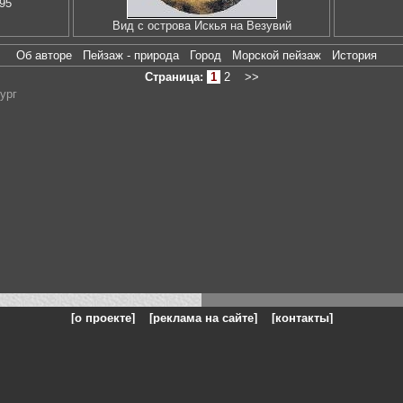
95
Вид с острова Искья на Везувий
Об авторе
Пейзаж - природа
Город
Морской пейзаж
История
Страница:
1
2
>>
бург
[о проекте]
[реклама на сайте]
[контакты]
: на сайте представлены галереи картин и фотографий художников и п
одели, реклама, панорамы, чёрно белое фото, море, фэнтази, натюрморт,