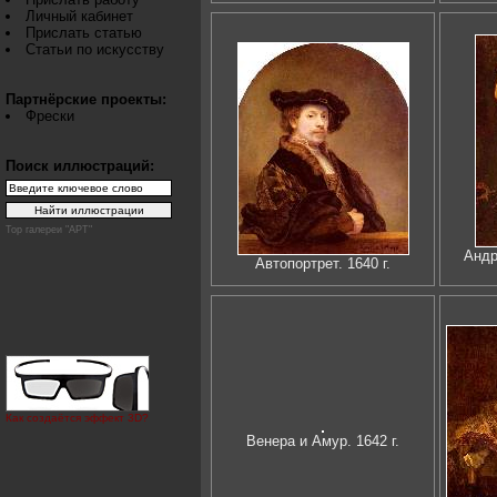
Личный кабинет
Прислать статью
Статьи по искусству
Партнёрские проекты:
Фрески
Поиск иллюстраций:
Top галереи "АРТ"
Андр
Автопортрет. 1640 г.
Как создаётся эффект 3D?
Венера и Амур. 1642 г.