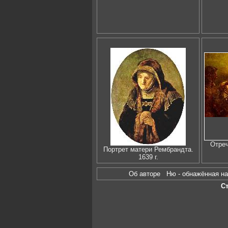
Отреч
Портрет матери Рембрандта.
1639 г.
Об авторе
Ню - обнажённая 
С