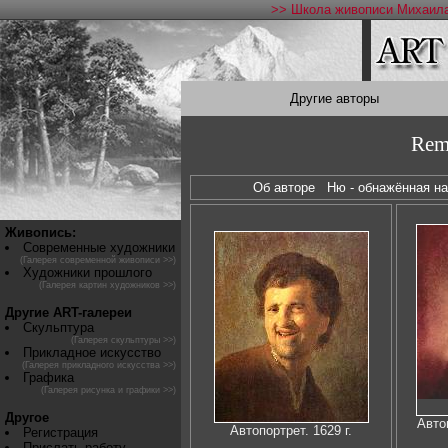
>> Школа живописи Михаила
Другие авторы
Rem
Об авторе
Ню - обнажённая 
Живопись:
Современные художники
(Галерея современной живописи >>)
Художники прошлого
(Галерея картин художников >>)
Другие ART-галереи
Скульптура
(Галерея скульптуры >>)
Прикладное искусство
(Галерея прикладного искусства >>)
Графика
(Галерея рисунка и графики >>)
Другое
Авто
Автопортрет. 1629 г.
Регистрация
Прислать работу