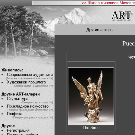
>> Школа живописи Михаила
Другие авторы
Puec
Кру
Живопись:
Современные художники
(Галерея современной живописи >>)
Художники прошлого
(Галерея картин художников >>)
Другие ART-галереи
Скульптура
(Галерея скульптуры >>)
Прикладное искусство
(Галерея прикладного искусства >>)
Графика
(Галерея рисунка и графики >>)
Другое
The Siren
Регистрация
Прислать работу