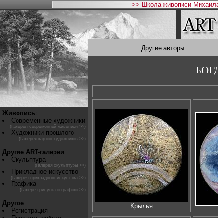
>> Школа живописи Михаила
Другие авторы
БОГ
Живопись:
Современные художники
(Галерея современной живописи >>)
Художники прошлого
(Галерея картин художников >>)
Другие ART-галереи
Скульптура
(Галерея скульптуры >>)
Прикладное искусство
(Галерея прикладного искусства >>)
Графика
(Галерея рисунка и графики >>)
Другое
Крылья
Регистрация
Прислать работу