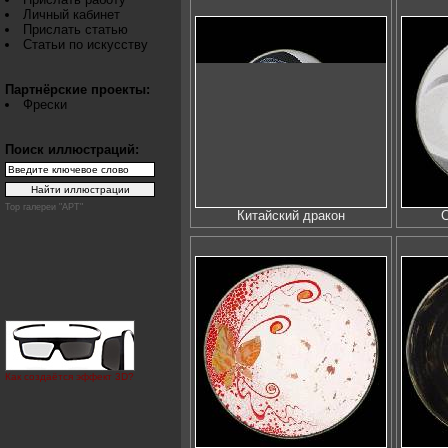
Личный кабинет
Прислать статью
Статьи по искусству
Партнёрские проекты:
Фрески
Поиск иллюстраций:
Top галереи "АРТ"
Китайский дракон
С
Как создаётся эффект 3D?