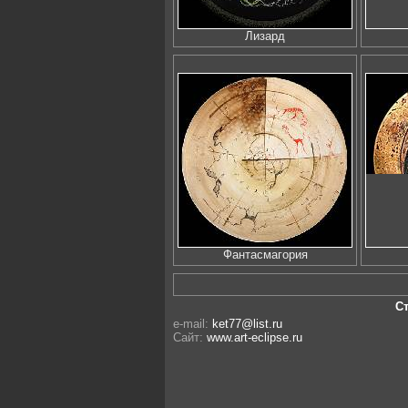
Лизард
Фантасмагория
С
e-mail:
ket77@list.ru
Сайт:
www.art-eclipse.ru