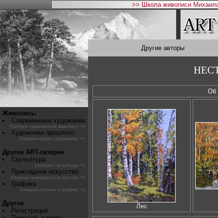
>> Школа живописи Михаила
Другие авторы
НЕСТ
Об
Живопись:
Современные художники
(Галерея современной живописи >>)
Художники прошлого
(Галерея картин художников >>)
Другие ART-галереи
Скульптура
(Галерея скульптуры >>)
Прикладное искусство
(Галерея прикладного искусства >>)
Графика
(Галерея рисунка и графики >>)
Другое
Лес
Регистрация
Прислать работу