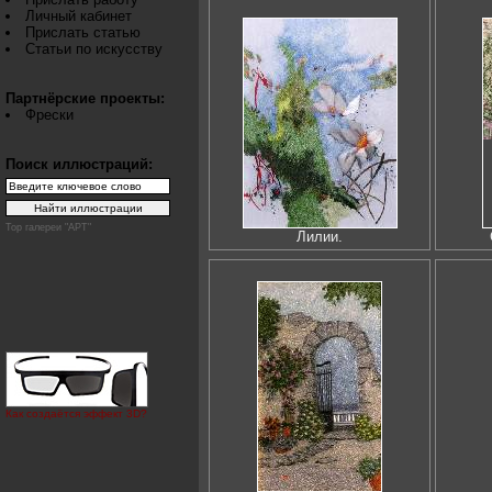
Личный кабинет
Прислать статью
Статьи по искусству
Партнёрские проекты:
Фрески
Поиск иллюстраций:
Top галереи "АРТ"
Лилии.
Как создаётся эффект 3D?