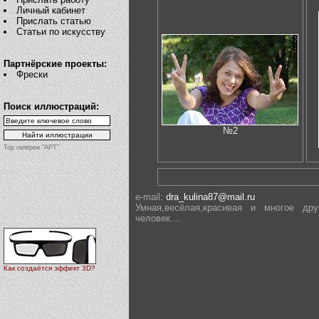
Личный кабинет
Прислать статью
Статьи по искусству
Партнёрские проекты:
Фрески
Поиск иллюстраций:
№2
Top галереи "АРТ"
e-mail:
dra_kulina87@mail.ru
Умная,весёлая,красивая и многое дру
человек....
Как создаётся эффект 3D?