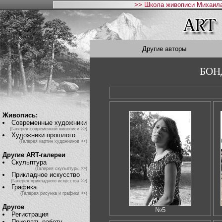
>> Школа живописи Михаила
Другие авторы
БОН
Живопись:
Современные художники
(Галерея современной живописи >>)
Художники прошлого
(Галерея картин художников >>)
Другие ART-галереи
Скульптура
(Галерея скульптуры >>)
Прикладное искусство
(Галерея прикладного искусства >>)
Графика
(Галерея рисунка и графики >>)
Другое
№5
Регистрация
Прислать работу