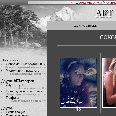
>> Школа живописи Михаила
Другие авторы
СОКОЛ
Живопись:
Современные художники
(Галерея современной живописи >>)
Художники прошлого
(Галерея картин художников >>)
Другие ART-галереи
Скульптура
(Галерея скульптуры >>)
Прикладное искусство
(Галерея прикладного искусства >>)
Графика
(Галерея рисунка и графики >>)
Другое
№3
Регистрация
Прислать работу