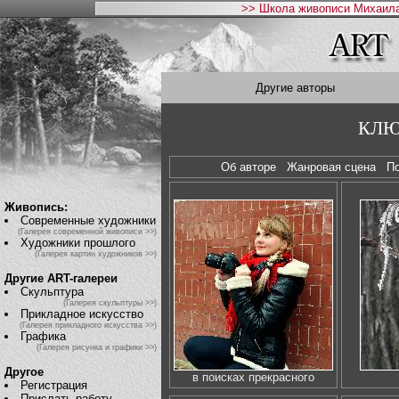
>> Школа живописи Михаила
Другие авторы
КЛЮ
Об авторе
Жанровая сцена
П
Живопись:
Современные художники
(Галерея современной живописи >>)
Художники прошлого
(Галерея картин художников >>)
Другие ART-галереи
Скульптура
(Галерея скульптуры >>)
Прикладное искусство
(Галерея прикладного искусства >>)
Графика
(Галерея рисунка и графики >>)
Другое
в поисках прекрасного
Регистрация
Прислать работу