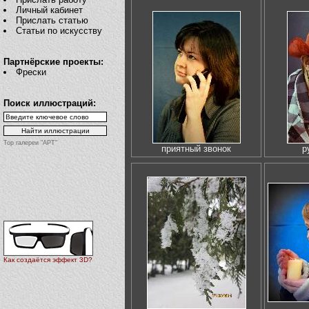
Личный кабинет
Прислать статью
Статьи по искусству
Партнёрские проекты:
Фрески
Поиск иллюстраций:
Top галереи "АРТ"
приятный звонок
р
Как создаётся эффект 3D?