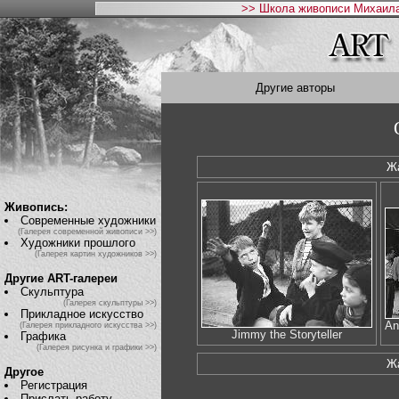
>> Школа живописи Михаила
Другие авторы
Ж
Живопись:
Современные художники
(Галерея современной живописи >>)
Художники прошлого
(Галерея картин художников >>)
Другие ART-галереи
Скульптура
(Галерея скульптуры >>)
Прикладное искусство
An
(Галерея прикладного искусства >>)
Jimmy the Storyteller
Графика
(Галерея рисунка и графики >>)
Ж
Другое
Регистрация
Прислать работу