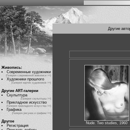
Другие авто
Живопись:
Современные художники
(Галерея современной живописи >>)
Художники прошлого
(Галерея картин художников >>)
Другие ART-галереи
Скульптура
(Галерея скульптуры >>)
Прикладное искусство
(Галерея прикладного искусства >>)
Графика
(Галерея рисунка и графики >>)
Другое
Nude. Two studies, 1960
Регистрация
Прислать работу