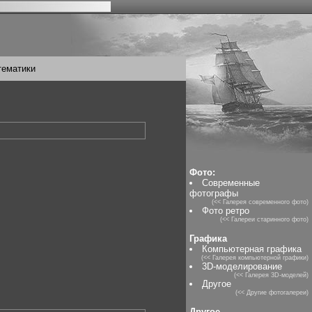
тематики
Фото:
Современные
фотографы
(<< Галерея современного фото)
Фото ретро
(<< Галереи старинного фото)
Графика
Компьютерная графика
(<< Галерея компьютерной графики)
3D-моделирование
(<< Галерея 3D-моделей)
Другое
(<< Другие фотогалереи)
Другое