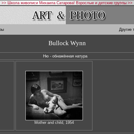
>> Школа живописи Михаила Сатарова! Взрослые и детские группы >>
ры
Другие 
Bullock Wynn
Ню - обнажённая натура
Mother and child, 1954