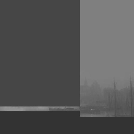
рофессиональных фотографов.
 макро, авто, гламур, фото свадеб и др.