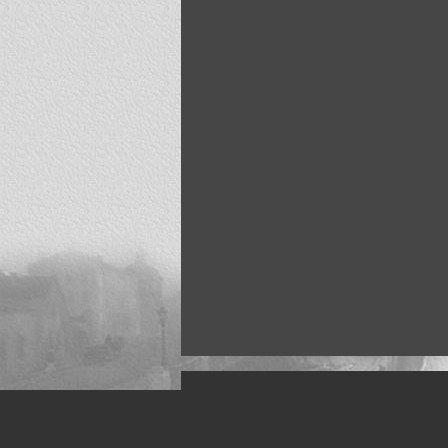
Искусство, живопись и фото
Жанры: Пейзаж, портрет, ню, природа, м