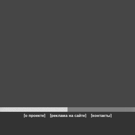
[о проекте]
[реклама на сайте]
[контакты]
: на сайте представлены галереи картин и фотографий художников и п
одели, реклама, панорамы, чёрно белое фото, море, фэнтази, натюрморт,