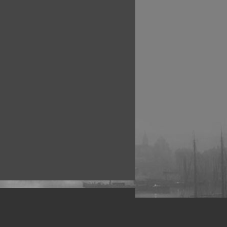
рофессиональных фотографов.
 макро, авто, гламур, фото свадеб и др.