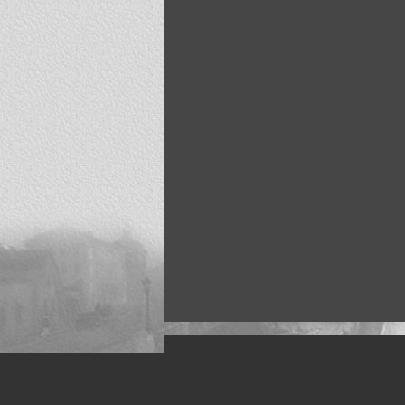
Искусство, живопись и фото
Жанры: Пейзаж, портрет, ню, природа, м