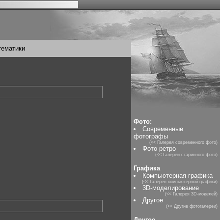
тематики
Фото:
Современные
фотографы
(<< Галерея современного фото)
Фото ретро
(<< Галереи старинного фото)
Графика
Компьютерная графика
(<< Галерея компьютерной графики)
3D-моделирование
(<< Галерея 3D-моделей)
Другое
(<< Другие фотогалереи)
Другое