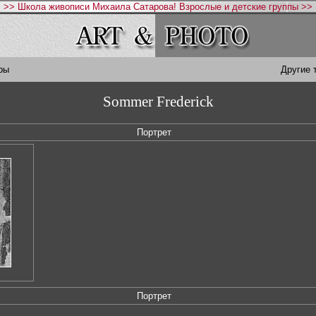
>> Школа живописи Михаила Сатарова! Взрослые и детские группы >>
ры
Другие 
Sommer Frederick
Портрет
Портрет