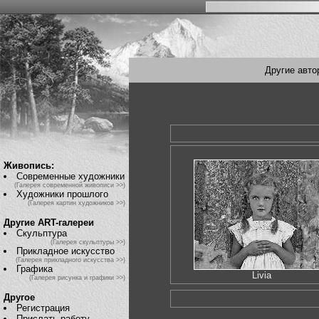
Другие авто
Живопись:
Современные художники
(Галерея современной живописи >>)
Художники прошлого
(Галерея картин художников >>)
Другие ART-галереи
Скульптура
(Галерея скульптуры >>)
Прикладное искусство
(Галерея прикладного искусства >>)
Графика
Livia
(Галерея рисунка и графики >>)
Другое
Регистрация
Прислать работу