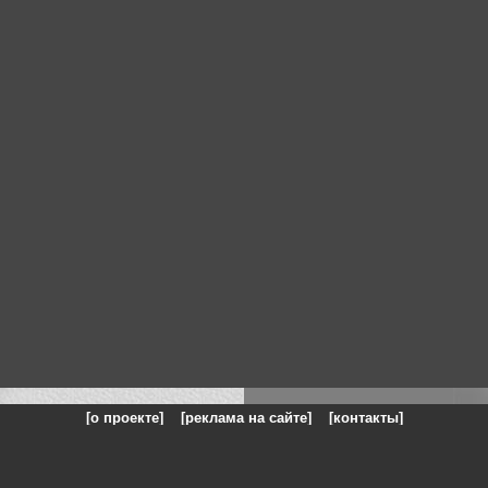
[о проекте]
[реклама на сайте]
[контакты]
: на сайте представлены галереи картин и фотографий художников и п
одели, реклама, панорамы, чёрно белое фото, море, фэнтази, натюрморт,