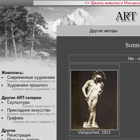
>> Школа живописи Михаила
Другие авторы
Sonne
Ню - 
Живопись:
Современные художники
(Галерея современной живописи >>)
Художники прошлого
(Галерея картин художников >>)
Другие ART-галереи
Скульптура
(Галерея скульптуры >>)
Прикладное искусство
(Галерея прикладного искусства >>)
Графика
(Галерея рисунка и графики >>)
Другое
Vanquished, 1913
Регистрация
Прислать работу