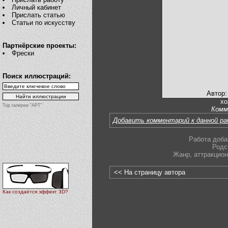
Личный кабинет
Прислать статью
Статьи по искусству
Партнёрские проекты:
Фрески
Поиск иллюстраций:
Автор:
хо
Top галереи "АРТ"
Комм
Добавить комментарий к данной р
Работа доба
Родс
Жанр
,
аттракцион
<< На страницу автора
Как создаётся эффект 3D?