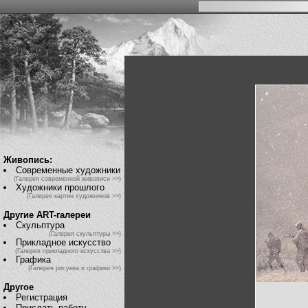
Живопись:
Современные художники
(Галерея современной живописи >>)
Художники прошлого
(Галерея картин художников >>)
Другие ART-галереи
Скульптура
(Галерея скульптуры >>)
Прикладное искусство
(Галерея прикладного искусства >>)
Графика
(Галерея рисунка и графики >>)
Другое
Регистрация
Прислать работу