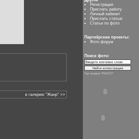
Регистрация
Прислать работу
Личный кабинет
Прислать статью
Статьи по фото
Партнёрские проекты:
Фото форум
Поиск фото:
Top галереи "PHOTO"
в галерею "Жанр" >>