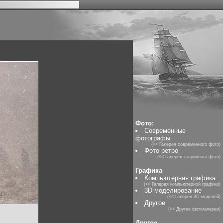
Фото:
Современные
фотографы
(<< Галерея современного фото)
Фото ретро
(<< Галереи старинного фото)
Графика
Компьютерная графика
(<< Галерея компьютерной графики)
3D-моделирование
(<< Галерея 3D-моделей)
Другое
(<< Другие фотогалереи)
Другое