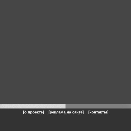
[о проекте]
[реклама на сайте]
[контакты]
: на сайте представлены галереи картин и фотографий художников и п
одели, реклама, панорамы, чёрно белое фото, море, фэнтази, натюрморт,