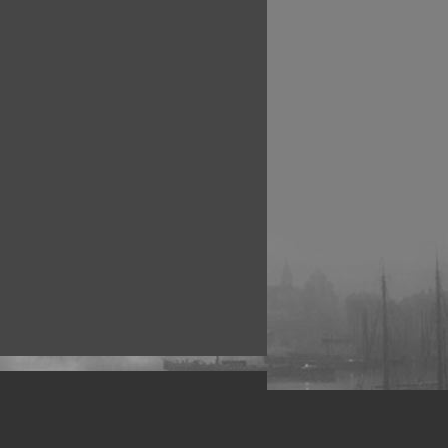
рофессиональных фотографов.
 макро, авто, гламур, фото свадеб и др.