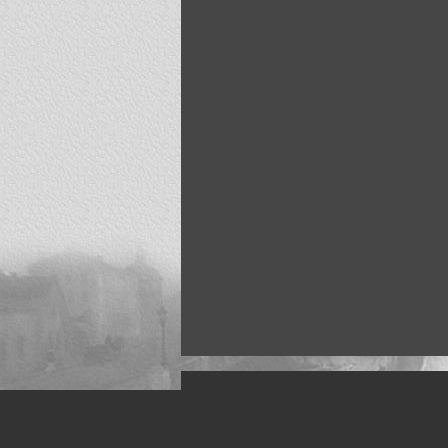
Искусство, живопись и фото
Жанры: Пейзаж, портрет, ню, природа, м