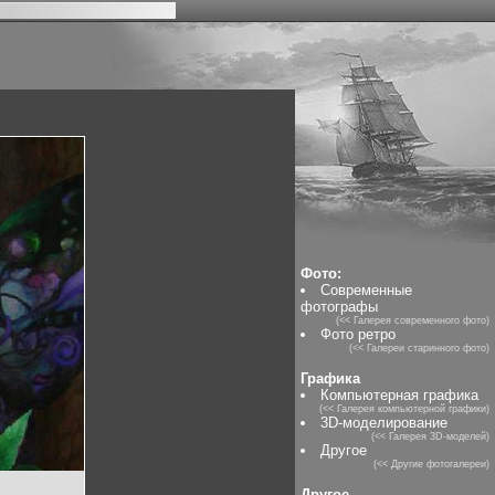
Фото:
Современные
фотографы
(<< Галерея современного фото)
Фото ретро
(<< Галереи старинного фото)
Графика
Компьютерная графика
(<< Галерея компьютерной графики)
3D-моделирование
(<< Галерея 3D-моделей)
Другое
(<< Другие фотогалереи)
Другое