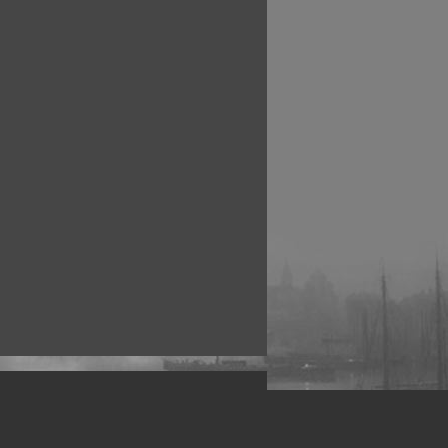
рофессиональных фотографов.
 макро, авто, гламур, фото свадеб и др.