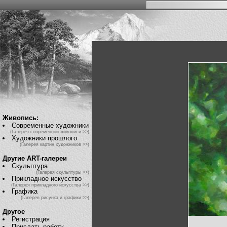
Живопись:
Современные художники
(Галерея современной живописи >>)
Художники прошлого
(Галерея картин художников >>)
Другие ART-галереи
Скульптура
(Галерея скульптуры >>)
Прикладное искусство
(Галерея прикладного искусства >>)
Графика
(Галерея рисунка и графики >>)
Другое
Регистрация
Прислать работу