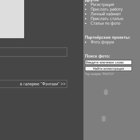
Регистрация
Прислать работу
Личный кабинет
Прислать статью
Статьи по фото
Партнёрские проекты:
Фото форум
Поиск фото:
Top галереи "PHOTO"
в галерею "Фэнтази" >>