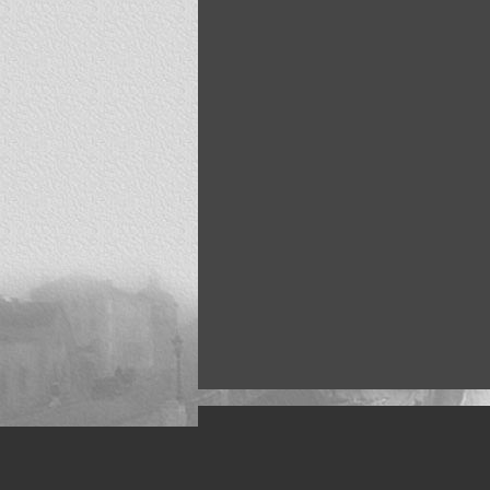
Искусство, живопись и фото
Жанры: Пейзаж, портрет, ню, природа, м