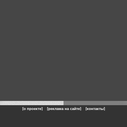
[о проекте]
[реклама на сайте]
[контакты]
: на сайте представлены галереи картин и фотографий художников и п
одели, реклама, панорамы, чёрно белое фото, море, фэнтази, натюрморт,