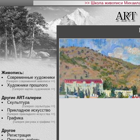
>> Школа живописи Михаила
Живопись:
Современные художники
(Галерея современной живописи >>)
Художники прошлого
(Галерея картин художников >>)
Другие ART-галереи
Скульптура
(Галерея скульптуры >>)
Прикладное искусство
(Галерея прикладного искусства >>)
Графика
(Галерея рисунка и графики >>)
Другое
Регистрация
Прислать работу