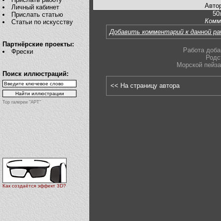
Авто
Личный кабинет
50
Прислать статью
Комм
Статьи по искусству
Добавить комментарий к данной р
Партнёрские проекты:
Работа доба
Фрески
Родс
Морской пейз
Поиск иллюстраций:
<< На страницу автора
Top галереи "АРТ"
Как создаётся эффект 3D?