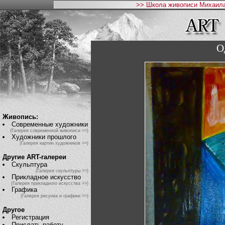
>> Школа живописи Михаила
О
Живопись:
Современные художники
(Галерея современной живописи >>)
Художники прошлого
(Галерея картин художников >>)
Другие ART-галереи
Скульптура
(Галерея скульптуры >>)
Прикладное искусство
(Галерея прикладного искусства >>)
Графика
(Галерея рисунка и графики >>)
Другое
Регистрация
Прислать работу