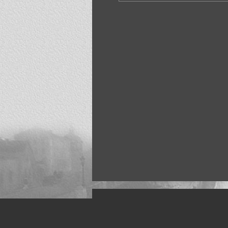
Искусство, живопись и фото
Жанры: Пейзаж, портрет, ню, природа, м