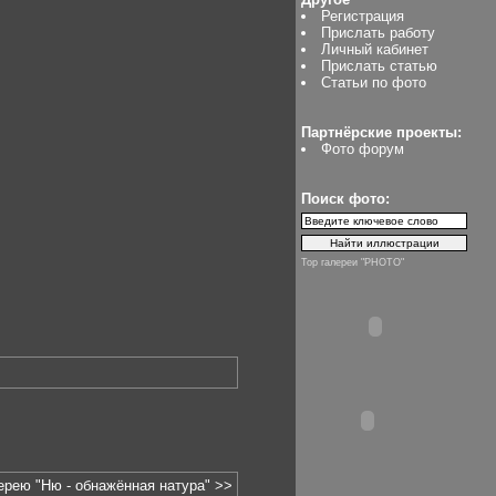
Регистрация
Прислать работу
Личный кабинет
Прислать статью
Статьи по фото
Партнёрские проекты:
Фото форум
Поиск фото:
Top галереи "PHOTO"
ерею "Ню - обнажённая натура" >>