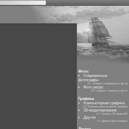
Фото:
Современные
фотографы
(<< Галерея современного фото)
Фото ретро
(<< Галереи старинного фото)
Графика
Компьютерная графика
(<< Галерея компьютерной графики)
3D-моделирование
(<< Галерея 3D-моделей)
Другое
(<< Другие фотогалереи)
Другое