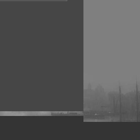
рофессиональных фотографов.
 макро, авто, гламур, фото свадеб и др.