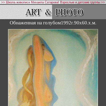
>> Школа живописи Михаила Сатарова! Взрослые и детские группы >>
Обнаженная на голубом1992г.90х60.х.м.