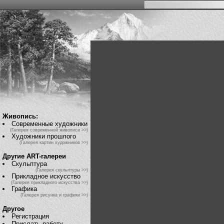
Живопись:
Современные художники
(Галерея современной живописи >>)
Художники прошлого
(Галерея картин художников >>)
Другие ART-галереи
Скульптура
(Галерея скульптуры >>)
Прикладное искусство
(Галерея прикладного искусства >>)
Графика
(Галерея рисунка и графики >>)
Другое
Регистрация
Прислать работу