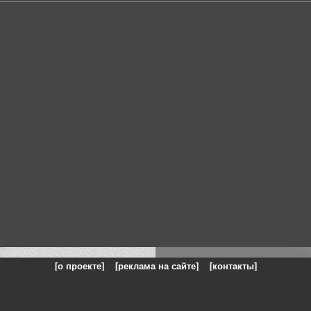
[о проекте]
[реклама на сайте]
[контакты]
: на сайте представлены галереи картин и фотографий художников и п
одели, реклама, панорамы, чёрно белое фото, море, фэнтази, натюрморт,