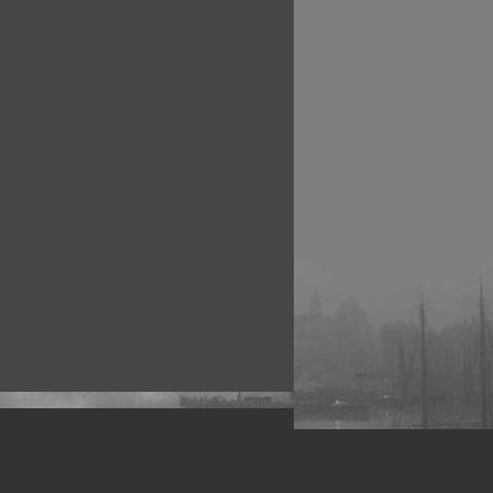
рофессиональных фотографов.
 макро, авто, гламур, фото свадеб и др.