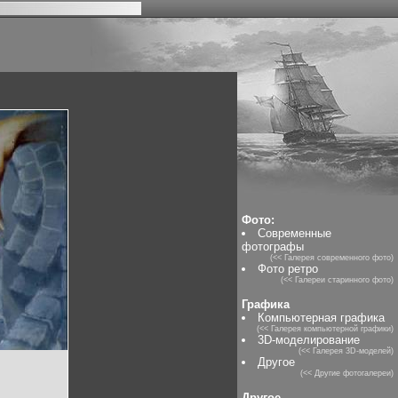
Фото:
Современные
фотографы
(<< Галерея современного фото)
Фото ретро
(<< Галереи старинного фото)
Графика
Компьютерная графика
(<< Галерея компьютерной графики)
3D-моделирование
(<< Галерея 3D-моделей)
Другое
(<< Другие фотогалереи)
Другое