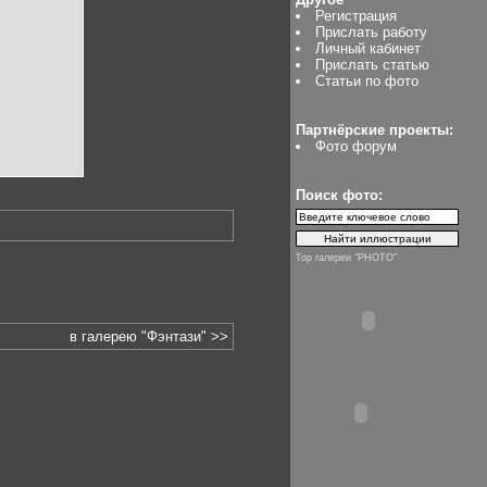
Регистрация
Прислать работу
Личный кабинет
Прислать статью
Статьи по фото
Партнёрские проекты:
Фото форум
Поиск фото:
Top галереи "PHOTO"
в галерею "Фэнтази" >>