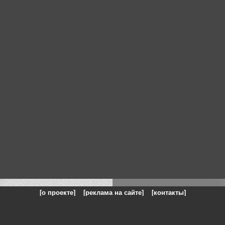
[о проекте]
[реклама на сайте]
[контакты]
: на сайте представлены галереи картин и фотографий художников и п
одели, реклама, панорамы, чёрно белое фото, море, фэнтази, натюрморт,