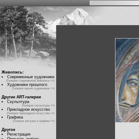
Живопись:
Современные художники
(Галерея современной живописи >>)
Художники прошлого
(Галерея картин художников >>)
Другие ART-галереи
Скульптура
(Галерея скульптуры >>)
Прикладное искусство
(Галерея прикладного искусства >>)
Графика
(Галерея рисунка и графики >>)
Другое
Регистрация
Прислать работу