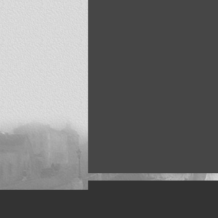
Искусство, живопись и фото
Жанры: Пейзаж, портрет, ню, природа, м