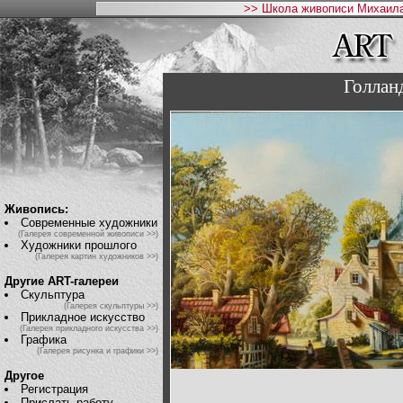
>> Школа живописи Михаила
Голлан
Живопись:
Современные художники
(Галерея современной живописи >>)
Художники прошлого
(Галерея картин художников >>)
Другие ART-галереи
Скульптура
(Галерея скульптуры >>)
Прикладное искусство
(Галерея прикладного искусства >>)
Графика
(Галерея рисунка и графики >>)
Другое
Регистрация
Прислать работу