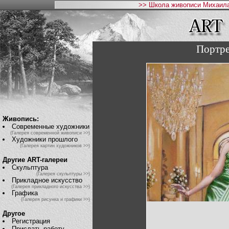
>> Школа живописи Михаила
Портре
Живопись:
Современные художники
(Галерея современной живописи >>)
Художники прошлого
(Галерея картин художников >>)
Другие ART-галереи
Скульптура
(Галерея скульптуры >>)
Прикладное искусство
(Галерея прикладного искусства >>)
Графика
(Галерея рисунка и графики >>)
Другое
Регистрация
Прислать работу