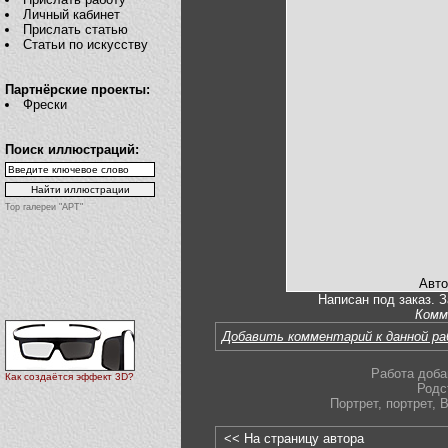
Личный кабинет
Прислать статью
Статьи по искусству
Партнёрские проекты:
Фрески
Поиск иллюстраций:
Top галереи "АРТ"
Авто
Написан под заказ. З
Комм
Добавить комментарий к данной р
Работа доба
Как создаётся эффект 3D?
Родс
Портрет
,
портрет
,
В
<< На страницу автора