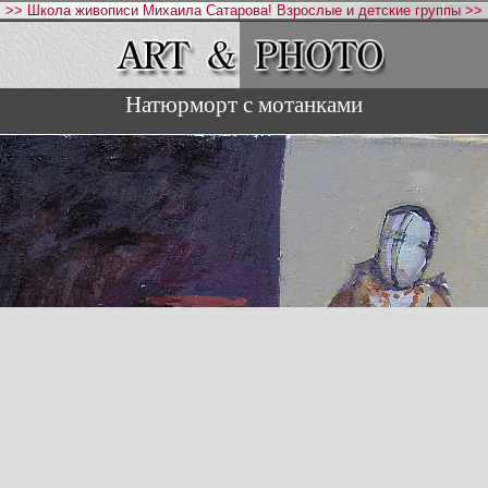
>> Школа живописи Михаила Сатарова! Взрослые и детские группы >>
Натюрморт с мотанками