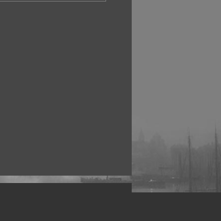
рофессиональных фотографов.
 макро, авто, гламур, фото свадеб и др.