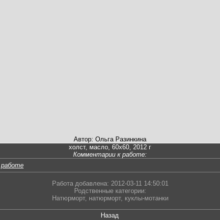
Автор: Ольга Разинкина
холст, масло, 60х60, 2012 г
Комментарии к работе:
 работе
Работа добавлена: 2012-03-11 14:50:01
Родственные категории:
Натюрморт
,
натюрморт
,
куклы-мотанки
Назад