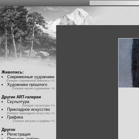
Живопись:
Современные художники
(Галерея современной живописи >>)
Художники прошлого
(Галерея картин художников >>)
Другие ART-галереи
Скульптура
(Галерея скульптуры >>)
Прикладное искусство
(Галерея прикладного искусства >>)
Графика
(Галерея рисунка и графики >>)
Другое
Регистрация
Прислать работу