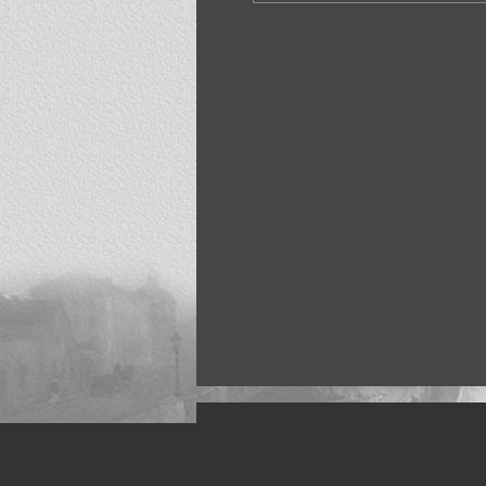
Искусство, живопись и фото
Жанры: Пейзаж, портрет, ню, природа, м