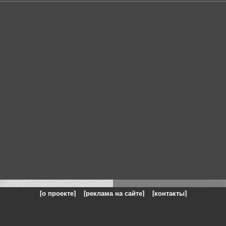
[о проекте]
[реклама на сайте]
[контакты]
: на сайте представлены галереи картин и фотографий художников и п
одели, реклама, панорамы, чёрно белое фото, море, фэнтази, натюрморт,