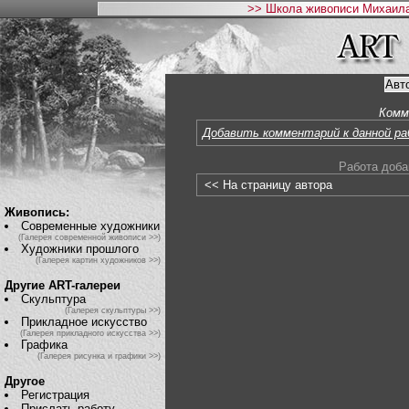
>> Школа живописи Михаила
Авт
Комм
Добавить комментарий к данной р
Работа доба
<< На страницу автора
Живопись:
Современные художники
(Галерея современной живописи >>)
Художники прошлого
(Галерея картин художников >>)
Другие ART-галереи
Скульптура
(Галерея скульптуры >>)
Прикладное искусство
(Галерея прикладного искусства >>)
Графика
(Галерея рисунка и графики >>)
Другое
Регистрация
Прислать работу