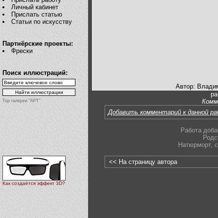
Личный кабинет
Прислать статью
Статьи по искусству
Партнёрские проекты:
Фрески
Поиск иллюстраций:
Автор: Влади
ра
Комм
Top галереи "АРТ"
Добавить комментарий к данной р
Работа доба
Родс
Натюрморт
,
с
<< На страницу автора
Как создаётся эффект 3D?