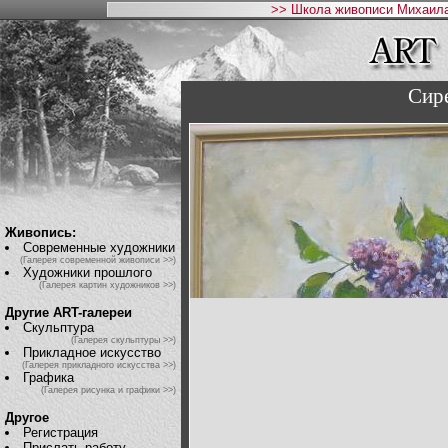
>> Школа живописи Михаила
Сире
Живопись:
Современные художники
(Галерея современной живописи >>)
Художники прошлого
(Галерея картин художников >>)
Другие ART-галереи
Скульптура
(Галерея скульптуры >>)
Прикладное искусство
(Галерея прикладного искусства >>)
Графика
(Галерея рисунка и графики >>)
Другое
Регистрация
Прислать работу