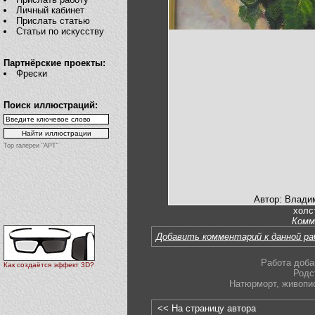
Личный кабинет
Прислать статью
Статьи по искусству
Партнёрские проекты:
Фрески
Поиск иллюстраций:
Top галереи "АРТ"
Автор: Влади
холс
Комм
Добавить комментарий к данной р
Работа доба
Как создаётся эффект 3D?
Родс
Натюрморт
,
живопи
<< На страницу автора