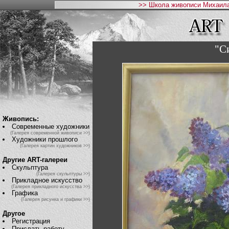
>> Школа живописи Михаила
"Си
Живопись:
Современные художники
(Галерея современной живописи >>)
Художники прошлого
(Галерея картин художников >>)
Другие ART-галереи
Скульптура
(Галерея скульптуры >>)
Прикладное искусство
(Галерея прикладного искусства >>)
Графика
(Галерея рисунка и графики >>)
Другое
Регистрация
Прислать работу