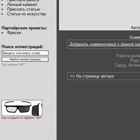
Личный кабинет
Прислать статью
Статьи по искусству
Авто
Партнёрские проекты:
Фрески
Комм
Добавить комментарий к данной р
Поиск иллюстраций:
Работа доба
Родс
Город
,
Испан
Top галереи "АРТ"
<< На страницу автора
Как создаётся эффект 3D?