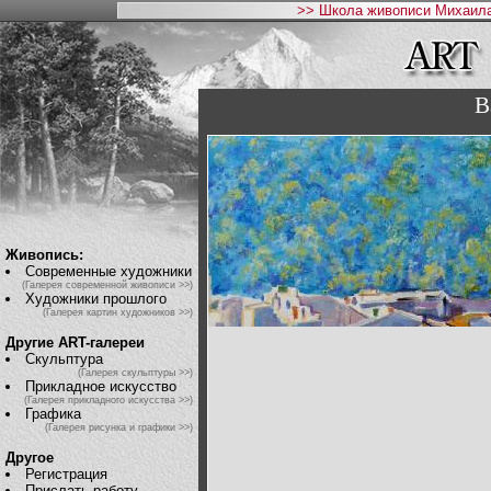
>> Школа живописи Михаила
В
Живопись:
Современные художники
(Галерея современной живописи >>)
Художники прошлого
(Галерея картин художников >>)
Другие ART-галереи
Скульптура
(Галерея скульптуры >>)
Прикладное искусство
(Галерея прикладного искусства >>)
Графика
(Галерея рисунка и графики >>)
Другое
Регистрация
Прислать работу