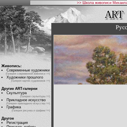
>> Школа живописи Михаила
Русс
Живопись:
Современные художники
(Галерея современной живописи >>)
Художники прошлого
(Галерея картин художников >>)
Другие ART-галереи
Скульптура
(Галерея скульптуры >>)
Прикладное искусство
(Галерея прикладного искусства >>)
Графика
(Галерея рисунка и графики >>)
Другое
Регистрация
Прислать работу