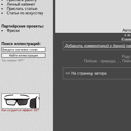
Личный кабинет
Прислать статью
Статьи по искусству
Партнёрские проекты:
Авто
Фрески
х.м
Комм
Поиск иллюстраций:
Добавить комментарий к данной р
Родс
Пейзаж - природа
,
,
,
Пейз
Top галереи "АРТ"
<< На страницу автора
Как создаётся эффект 3D?