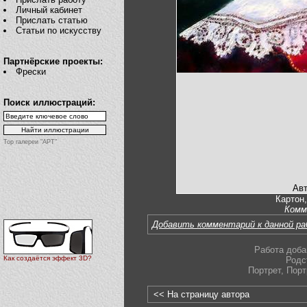
Личный кабинет
Прислать статью
Статьи по искусству
Партнёрские проекты:
Фрески
Поиск иллюстраций:
Top галереи "АРТ"
Авт
Картон,
Комм
Добавить комментарий к данной р
Работа доба
Как создаётся эффект 3D?
Родс
Портрет
,
Порт
<< На страницу автора