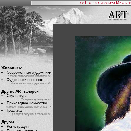
>> Школа живописи Михаила
Живопись:
Современные художники
(Галерея современной живописи >>)
Художники прошлого
(Галерея картин художников >>)
Другие ART-галереи
Скульптура
(Галерея скульптуры >>)
Прикладное искусство
(Галерея прикладного искусства >>)
Графика
(Галерея рисунка и графики >>)
Другое
Регистрация
Прислать работу