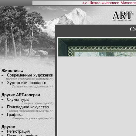
>> Школа живописи Михаила
С
Живопись:
Современные художники
(Галерея современной живописи >>)
Художники прошлого
(Галерея картин художников >>)
Другие ART-галереи
Скульптура
(Галерея скульптуры >>)
Прикладное искусство
(Галерея прикладного искусства >>)
Графика
(Галерея рисунка и графики >>)
Другое
Регистрация
Прислать работу