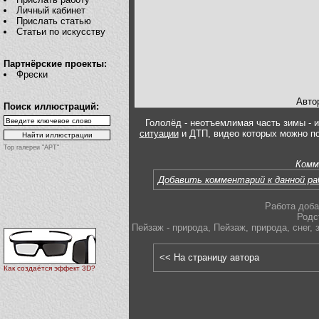
Личный кабинет
Прислать статью
Статьи по искусству
Партнёрские проекты:
Фрески
Авто
Поиск иллюстраций:
Гололёд - неотъемлимая часть зимы - 
ситуации
и ДТП, видео которых можно п
Top галереи "АРТ"
Комм
Добавить комментарий к данной р
Работа доба
Родс
Пейзаж - природа
,
Пейзаж
,
природа
,
снег
,
<< На страницу автора
Как создаётся эффект 3D?