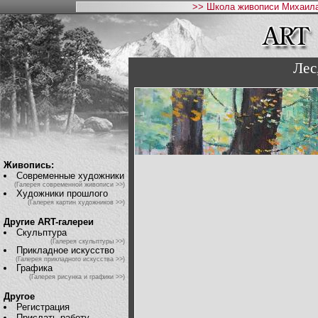
>> Школа живописи Михаила
Лес
Живопись:
Современные художники
(Галерея современной живописи >>)
Художники прошлого
(Галерея картин художников >>)
Другие ART-галереи
Скульптура
(Галерея скульптуры >>)
Прикладное искусство
(Галерея прикладного искусства >>)
Графика
(Галерея рисунка и графики >>)
Другое
Регистрация
Прислать работу