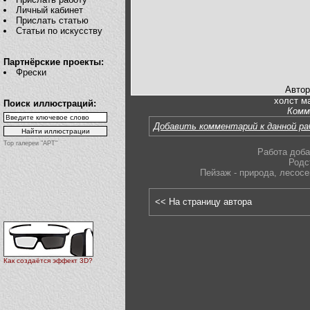
Личный кабинет
Прислать статью
Статьи по искусству
Партнёрские проекты:
Фрески
Автор
холст м
Поиск иллюстраций:
Комм
Добавить комментарий к данной р
Top галереи "АРТ"
Работа доба
Родс
Пейзаж - природа
,
лесосе
<< На страницу автора
Как создаётся эффект 3D?