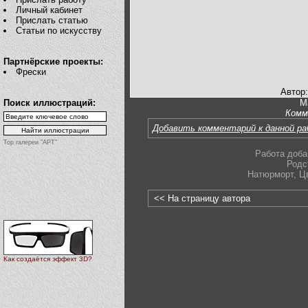
Личный кабинет
Прислать статью
Статьи по искусству
Партнёрские проекты:
Фрески
Автор
Поиск иллюстраций:
М
Комм
Добавить комментарий к данной р
Top галереи "АРТ"
Работа доба
Родс
Натюрморт
,
Ц
<< На страницу автора
Как создаётся эффект 3D?