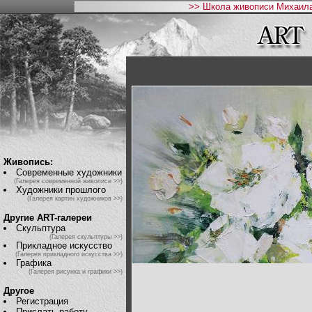
>> Школа живописи Михаила
Живопись:
Современные художники
(Галерея современной живописи >>)
Художники прошлого
(Галерея картин художников >>)
Другие ART-галереи
Скульптура
(Галерея скульптуры >>)
Прикладное искусство
(Галерея прикладного искусства >>)
Графика
(Галерея рисунка и графики >>)
Другое
Регистрация
Прислать работу