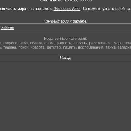
холст/масло, 100х50, 30000р
ная часть мира - на портале о
бизнесе в Азии
Вы можете узнать о ней пр
Комментарии к работе:
 работе
Родственные категории:
е
,
голубое
,
небо
,
облака
,
ангел
,
радость
,
любовь
,
расставание
,
море
,
во
ь
,
тишина
,
покой
,
красота
,
детство
,
память
,
воспоминания
,
тайна
,
загадк
Назад