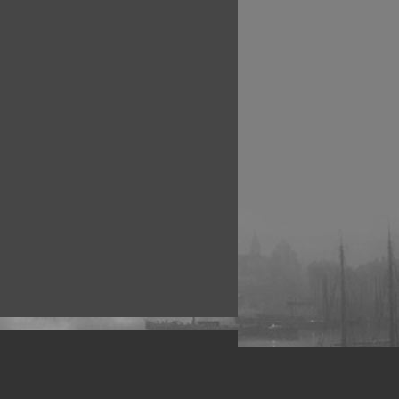
рофессиональных фотографов.
 макро, авто, гламур, фото свадеб и др.