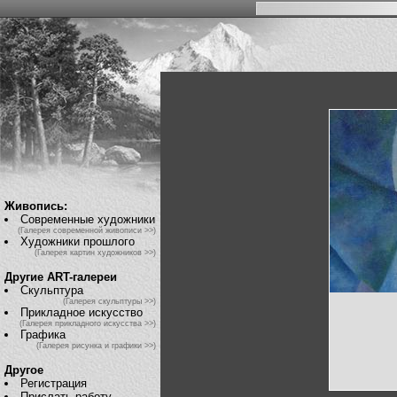
Живопись:
Современные художники
(Галерея современной живописи >>)
Художники прошлого
(Галерея картин художников >>)
Другие ART-галереи
Скульптура
(Галерея скульптуры >>)
Прикладное искусство
(Галерея прикладного искусства >>)
Графика
(Галерея рисунка и графики >>)
Другое
Регистрация
Прислать работу