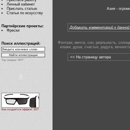
Личный кабинет
Азия - огром
Прислать статью
Статьи по искусству
Партнёрские проекты:
Добавить комментарий к данной
Фрески
Фэнтази
,
мечта
,
сон
,
реальность
,
солнц
Поиск иллюстраций:
кошки
,
душа
,
счастье
,
радуга
,
вечност
<< На страницу автора
Top галереи "АРТ"
Как создаётся эффект 3D?