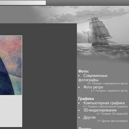
Фото:
Современные
фотографы
(<< Галерея современного фото)
Фото ретро
(<< Галереи старинного фото)
Графика
Компьютерная графика
(<< Галерея компьютерной графики)
3D-моделирование
(<< Галерея 3D-моделей)
Другое
(<< Другие фотогалереи)
Другое