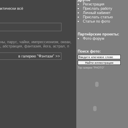
Регистрация
актически всё
Прислать работу
Личный кабинет
Прислать статью
Статьи по фото
Партнёрские проекты:
Фото форум
лны
,
парус
,
чайки
,
импрессионизм
,
океан
,
а
,
абстракция
,
фантазия
,
йога
,
астрал
,
п
Поиск фото:
в галерею "Фэнтази" >>
Top галереи "PHOTO"