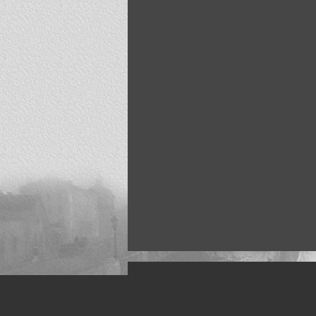
Искусство, живопись и фото
Жанры: Пейзаж, портрет, ню, природа, м