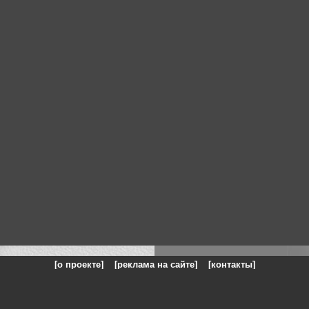
[о проекте]
[реклама на сайте]
[контакты]
: на сайте представлены галереи картин и фотографий художников и п
одели, реклама, панорамы, чёрно белое фото, море, фэнтази, натюрморт,