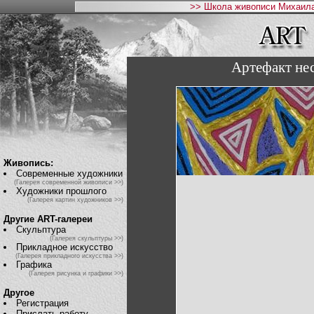
>> Школа живописи Михаила
Артефакт не
Живопись:
Современные художники
(Галерея современной живописи >>)
Художники прошлого
(Галерея картин художников >>)
Другие ART-галереи
Скульптура
(Галерея скульптуры >>)
Прикладное искусство
(Галерея прикладного искусства >>)
Графика
(Галерея рисунка и графики >>)
Другое
Регистрация
Прислать работу