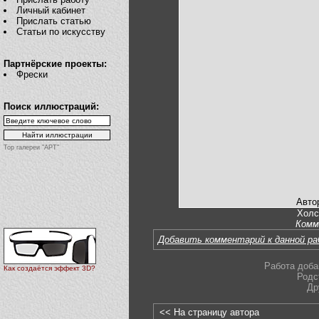
Личный кабинет
Прислать статью
Статьи по искусству
Партнёрские проекты:
Фрески
Поиск иллюстраций:
Top галереи "АРТ"
Авто
Холс
Комм
Добавить комментарий к данной р
Работа доба
Как создаётся эффект 3D?
Родс
Др
<< На страницу автора