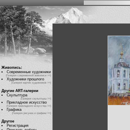
Живопись:
Современные художники
(Галерея современной живописи >>)
Художники прошлого
(Галерея картин художников >>)
Другие ART-галереи
Скульптура
(Галерея скульптуры >>)
Прикладное искусство
(Галерея прикладного искусства >>)
Графика
(Галерея рисунка и графики >>)
Другое
Регистрация
Прислать работу