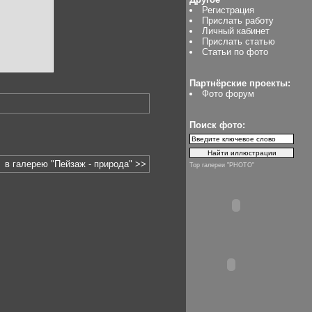
Регистрация
Прислать работу
Личный кабинет
Прислать статью
Статьи по фото
Партнёрские проекты:
Фото форум
Поиск фото:
в галерею "Пейзаж - природа" >>
Top галереи "PHOTO"