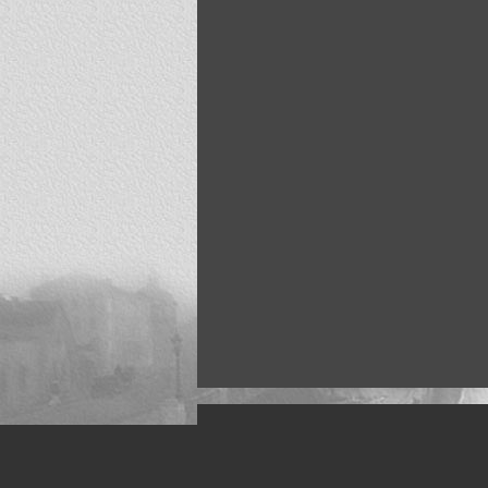
Искусство, живопись и фото
Жанры: Пейзаж, портрет, ню, природа, м