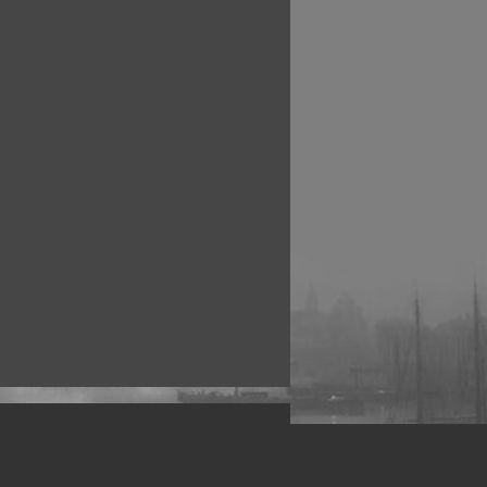
рофессиональных фотографов.
 макро, авто, гламур, фото свадеб и др.