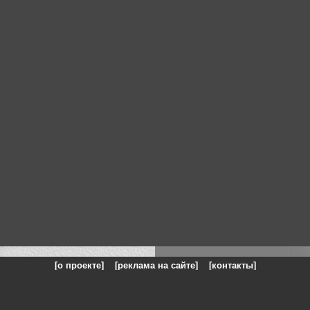
[о проекте]
[реклама на сайте]
[контакты]
: на сайте представлены галереи картин и фотографий художников и п
одели, реклама, панорамы, чёрно белое фото, море, фэнтази, натюрморт,