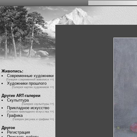
Живопись:
Современные художники
(Галерея современной живописи >>)
Художники прошлого
(Галерея картин художников >>)
Другие ART-галереи
Скульптура
(Галерея скульптуры >>)
Прикладное искусство
(Галерея прикладного искусства >>)
Графика
(Галерея рисунка и графики >>)
Другое
Регистрация
Прислать работу