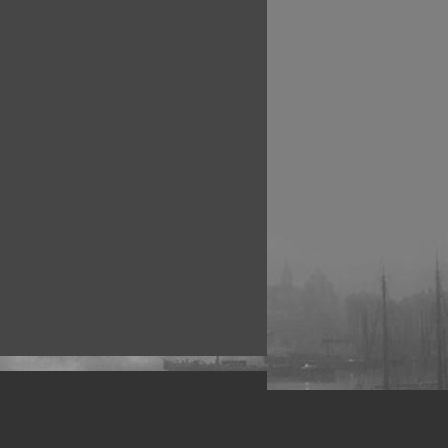
рофессиональных фотографов.
 макро, авто, гламур, фото свадеб и др.