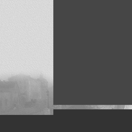
Искусство, живопись и фото
Жанры: Пейзаж, портрет, ню, природа, м