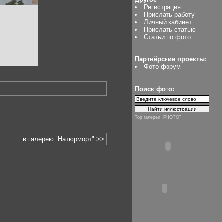
Регистрация
Прислать работу
Личный кабинет
Прислать статью
Статьи по фото
Партнёрские проекты:
Фото форум
Поиск фото:
Top галереи "PHOTO"
в галерею "Натюрморт" >>