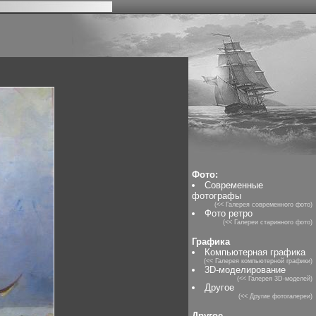
Фото:
Современные
фотографы
(<< Галерея современного фото)
Фото ретро
(<< Галереи старинного фото)
Графика
Компьютерная графика
(<< Галерея компьютерной графики)
3D-моделирование
(<< Галерея 3D-моделей)
Другое
(<< Другие фотогалереи)
Другое