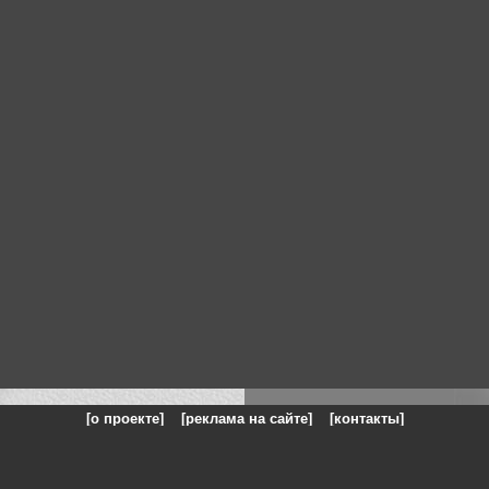
[о проекте]
[реклама на сайте]
[контакты]
: на сайте представлены галереи картин и фотографий художников и п
одели, реклама, панорамы, чёрно белое фото, море, фэнтази, натюрморт,