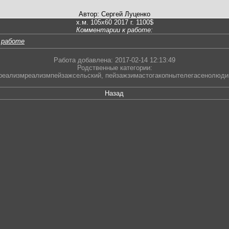
Автор: Сергей Луценко
х.м. 105х60 2017 г. 1100$
Комментарии к работе:
 работе
Работа добавлена: 2017-02-14 12:13:49
Родственные категории:
еализмреализмпейзажсельский
,
пейзажзимастогакопнытелегасенолюд
Назад