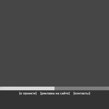
[о проекте]
[реклама на сайте]
[контакты]
: на сайте представлены галереи картин и фотографий художников и п
одели, реклама, панорамы, чёрно белое фото, море, фэнтази, натюрморт,