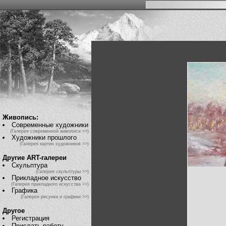
Живопись:
Современные художники
(Галерея современной живописи >>)
Художники прошлого
(Галерея картин художников >>)
Другие ART-галереи
Скульптура
(Галерея скульптуры >>)
Прикладное искусство
(Галерея прикладного искусства >>)
Графика
(Галерея рисунка и графики >>)
Другое
Регистрация
Прислать работу