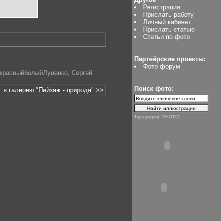
Регистрация
Прислать работу
Личный кабинет
Прислать статью
Статьи по фото
Партнёрские проекты:
Фото форум
икрасныйбелыйЛуценко
,
Сергей
Поиск фото:
в галерею "Пейзаж - природа" >>
Top галереи "PHOTO"