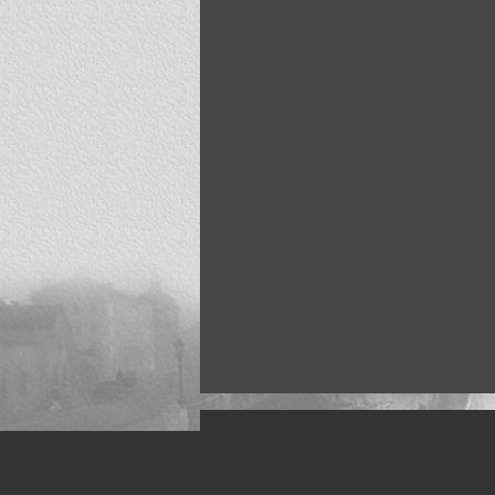
Искусство, живопись и фото
Жанры: Пейзаж, портрет, ню, природа, м