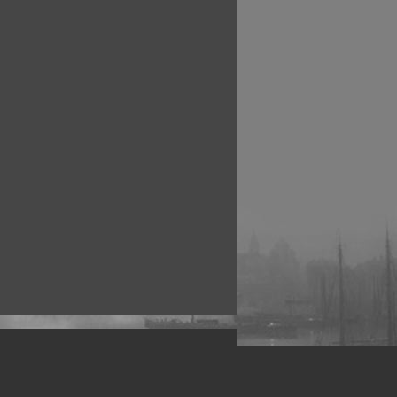
рофессиональных фотографов.
 макро, авто, гламур, фото свадеб и др.