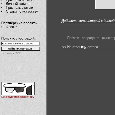
Личный кабинет
Прислать статью
Статьи по искусству
Добавить комментарий к данной
Партнёрские проекты:
Фрески
Пейзаж - природа
,
фьюжнсюрр
Поиск иллюстраций:
<< На страницу автора
Top галереи "АРТ"
Как создаётся эффект 3D?