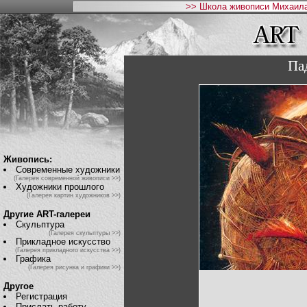
>> Школа живописи Михаила
Па
Живопись:
Современные художники
(Галерея современной живописи >>)
Художники прошлого
(Галерея картин художников >>)
Другие ART-галереи
Скульптура
(Галерея скульптуры >>)
Прикладное искусство
(Галерея прикладного искусства >>)
Графика
(Галерея рисунка и графики >>)
Другое
Регистрация
Прислать работу