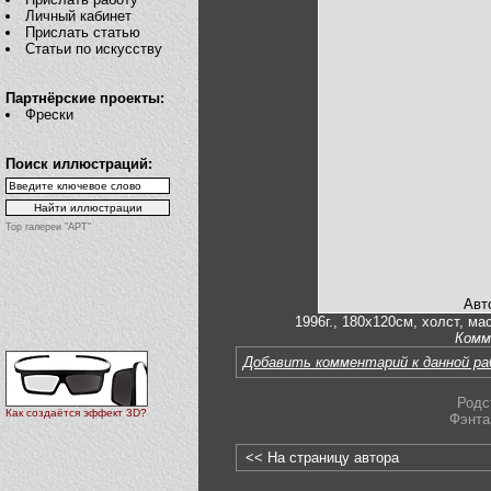
Личный кабинет
Прислать статью
Статьи по искусству
Партнёрские проекты:
Фрески
Поиск иллюстраций:
Top галереи "АРТ"
Авт
1996г., 180х120см, холст, ма
Комм
Добавить комментарий к данной р
Родс
Как создаётся эффект 3D?
Фэнта
<< На страницу автора