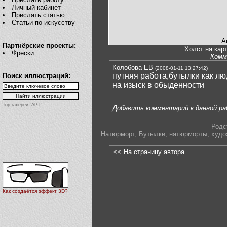
Личный кабинет
Прислать статью
Статьи по искусству
А
Партнёрские проекты:
Холст на карт
Фрески
Комм
Колобова ЕВ
(2008-01-11 13:27:42)
путняя работа,бутылки как лю
Поиск иллюстраций:
на изыск в обыденности
Top галереи "АРТ"
Добавить комментарий к данной р
Родс
Натюрморт
,
Бутылки
,
натюрморты
,
худо
<< На страницу автора
Как создаётся эффект 3D?