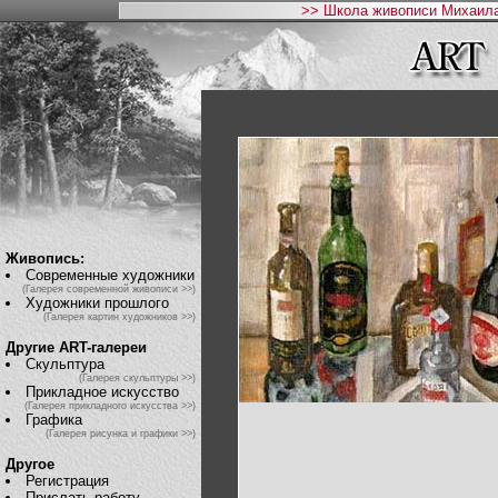
>> Школа живописи Михаила
Живопись:
Современные художники
(Галерея современной живописи >>)
Художники прошлого
(Галерея картин художников >>)
Другие ART-галереи
Скульптура
(Галерея скульптуры >>)
Прикладное искусство
(Галерея прикладного искусства >>)
Графика
(Галерея рисунка и графики >>)
Другое
Регистрация
Прислать работу