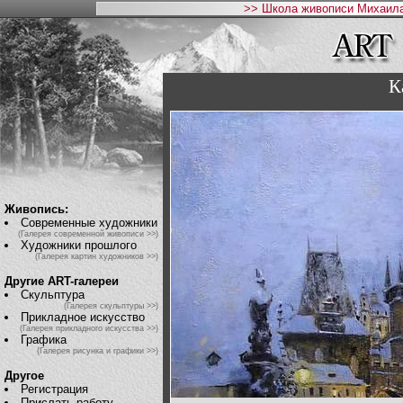
>> Школа живописи Михаила
К
Живопись:
Современные художники
(Галерея современной живописи >>)
Художники прошлого
(Галерея картин художников >>)
Другие ART-галереи
Скульптура
(Галерея скульптуры >>)
Прикладное искусство
(Галерея прикладного искусства >>)
Графика
(Галерея рисунка и графики >>)
Другое
Регистрация
Прислать работу