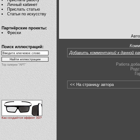
Личный кабинет
Прислать статью
Статьи по искусству
Партнёрские проекты:
Фрески
Авто
Комм
Поиск иллюстраций:
Добавить комментарий к данной р
Работа доба
Top галереи "АРТ"
Родс
Го
<< На страницу автора
Как создаётся эффект 3D?