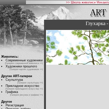
>> Школа живописи Михаила
Глухарка -
Живопись:
Современные художники
(Галерея современной живописи >>)
Художники прошлого
(Галерея картин художников >>)
Другие ART-галереи
Скульптура
(Галерея скульптуры >>)
Прикладное искусство
(Галерея прикладного искусства >>)
Графика
(Галерея рисунка и графики >>)
Другое
Регистрация
Прислать работу