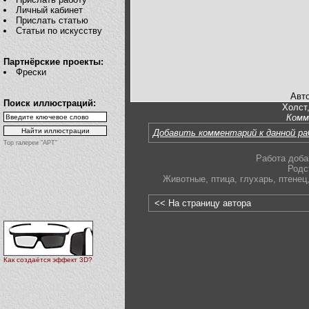
Личный кабинет
Прислать статью
Статьи по искусству
Партнёрские проекты:
Фрески
Авт
Поиск иллюстраций:
Холст,
Комм
Добавить комментарий к данной р
Top галереи "АРТ"
Работа доба
Родс
Животные
,
птица
,
глухарь
,
птенец
<< На страницу автора
Как создаётся эффект 3D?