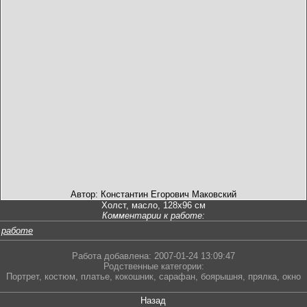
Автор: Константин Егорович Маковский
Холст, масло, 128х96 см
Комментарии к работе:
 работе
Работа добавлена: 2007-01-24 13:09:47
Родственные категории:
Портрет
,
костюм
,
платье
,
кокошник
,
сарафан
,
боярышня
,
прялка
,
окно
Назад