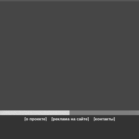
[о проекте]
[реклама на сайте]
[контакты]
: на сайте представлены галереи картин и фотографий художников и п
одели, реклама, панорамы, чёрно белое фото, море, фэнтази, натюрморт,