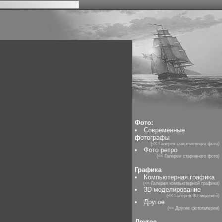
Фото:
Современные
фотографы
(<< Галерея современного фото)
Фото ретро
(<< Галереи старинного фото)
Графика
Компьютерная графика
(<< Галерея компьютерной графики)
3D-моделирование
(<< Галерея 3D-моделей)
Другое
(<< Другие фотогалереи)
Другое