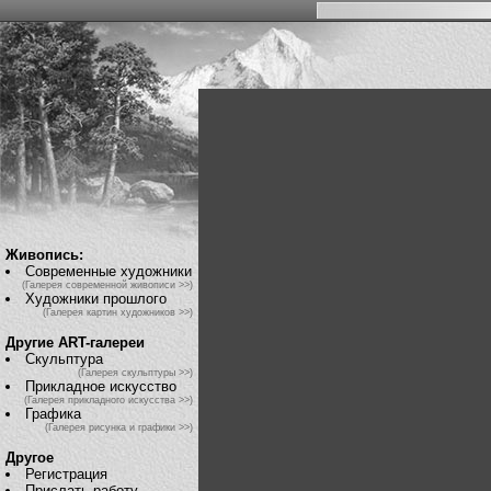
Живопись:
Современные художники
(Галерея современной живописи >>)
Художники прошлого
(Галерея картин художников >>)
Другие ART-галереи
Скульптура
(Галерея скульптуры >>)
Прикладное искусство
(Галерея прикладного искусства >>)
Графика
(Галерея рисунка и графики >>)
Другое
Регистрация
Прислать работу