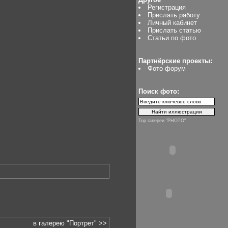
Регистрация
Прислать работу
Личный кабинет
Прислать статью
Статьи по фото
Партнёрские проекты:
Фото форум
Поиск фото:
Top галереи "PHOTO"
в галерею "Портрет" >>