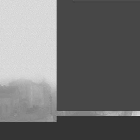
Искусство, живопись и фото
Жанры: Пейзаж, портрет, ню, природа, м