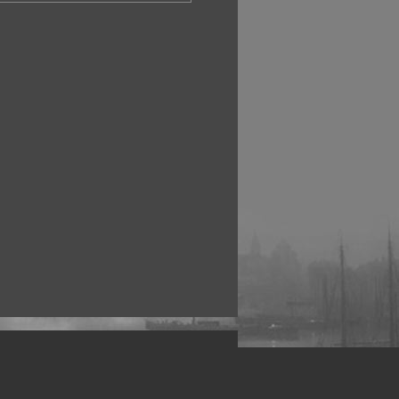
рофессиональных фотографов.
 макро, авто, гламур, фото свадеб и др.